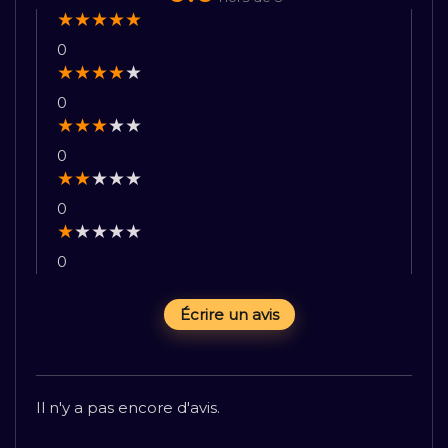
★
★
★
★
★
0
★
★
★
★
★
0
★
★
★
★
★
0
★
★
★
★
★
0
★
★
★
★
★
0
Écrire un avis
Il n'y a pas encore d'avis.