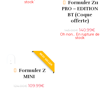
Formuler Z11
stock
PRO – EDITION
BT (Coque
offerte)
140.99
€
145.00
€
Oh non… En rupture de
stock
BEST SELLER
Formuler Z
MINI
109.99
€
124.00
€