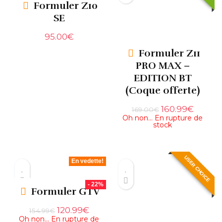
Formuler Z10
SE
95.00
€
Formuler Z11
PRO MAX –
EDITION BT
(Coque offerte)
160.99
€
169.00
€
Oh non… En rupture de
stock
USER CHOICE
En vedette!
- 22%
Formuler GTV
120.99
€
154.99
€
Oh non… En rupture de