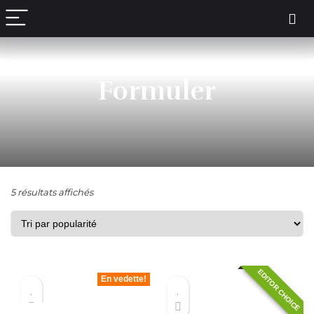
contenu
principal
Formuler
5 résultats affichés
EDITOR CHOICE
En vedette!