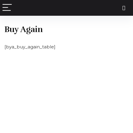
contenu
principal
Buy Again
[bya_buy_again_table]