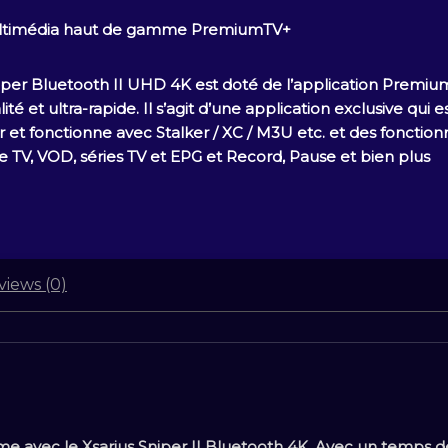
ultimédia haut de gamme PremiumTV+
niper Bluetooth II UHD 4K est doté de l’application Premi
té et ultra-rapide. Il s’agit d’une application exclusive qui es
ser et fonctionne avec Stalker / XC / M3U etc. et des fonction
ve TV, VOD, séries TV et EPG et Record, Pause et bien plus
views (0)
me avec le Xsarius Sniper II Bluetooth 4K. Avec un temps d