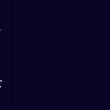
s
on
a