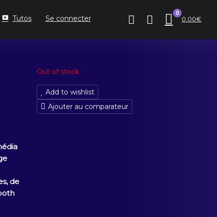
0
Tutos
Se connecter
0.00
€
Out of stock
Add to wishlist
Ajouter au comparateur
média
ge
es, de
ooth