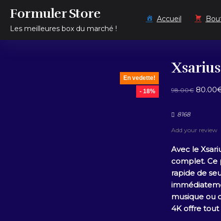
content
Formuler Store
Accueil
Bou
Les meilleures box du marché !
Xsariu
En vedette!
Le
80.00
98.00
€
- 18%
prix
initial
8168
était :
Add your review
98.00€
Avec le Xsari
complet. Ce 
rapide de se
immédiatement
musique ou d’
4K offre tout 