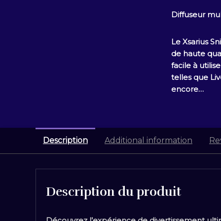
Diffuseur m
Le Xsarius S
de haute quali
facile à utili
telles que Li
encore…
Description
Additional information
Re
Description du produit
Découvrez l’expérience de divertissement ulti