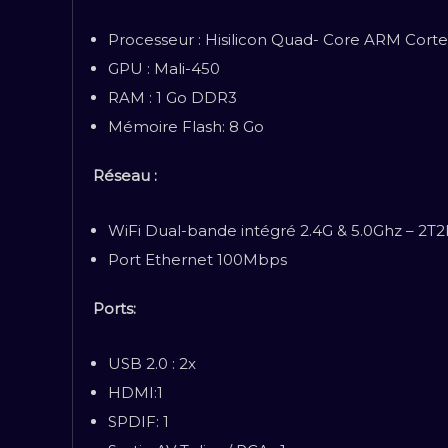
Processeur : Hisilicon Quad- Core ARM Cor
GPU : Mali-450
RAM : 1 Go DDR3
Mémoire Flash: 8 Go
Réseau :
WiFi Dual-bande intégré 2.4G & 5.0Ghz – 2T
Port Ethernet 100Mbps
Ports:
USB 2.0 : 2x
HDMI:1
SPDIF: 1