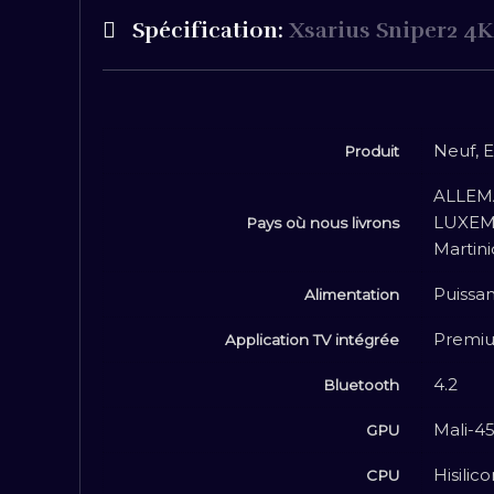
Spécification:
Xsarius Sniper2 4
Neuf, E
Produit
ALLEMA
LUXEM
Pays où nous livrons
Martini
Puissan
Alimentation
Premi
Application TV intégrée
4.2
Bluetooth
Mali-4
GPU
Hisili
CPU