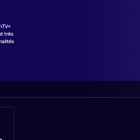
umTV+
t très
nalités
e