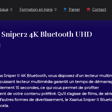
tique
Formation en ligne
Panier
Contact
s Sniper2 4K Bluetooth UHD
Le
€
prix
actuel
est :
.
80.00€.
us Sniper II 4K Bluetooth, vous disposez d’un lecteur multi
puissant lecteur multimédia garantit un temps de démarra
ulement 15 secondes, ce qui vous permet de profiter
 de votre contenu préféré. Qu’il s’agisse de films, de séri
autres formes de divertissement, le Xsarius Sniper II Bluet
cela.