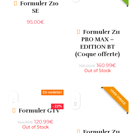
Formuler Z10
SE
95.00
€
Formuler Z11
PRO MAX –
EDITION BT
(Coque offerte)
160.99
€
169.00
€
Out of Stock
USER CHOICE
En vedette!
- 22%
Formuler GTV
120.99
€
154.99
€
Out of Stock
Formuler Z11