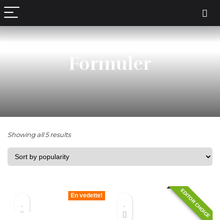
content
Formuler
Showing all 5 results
EDITOR CHOICE
En vedette!