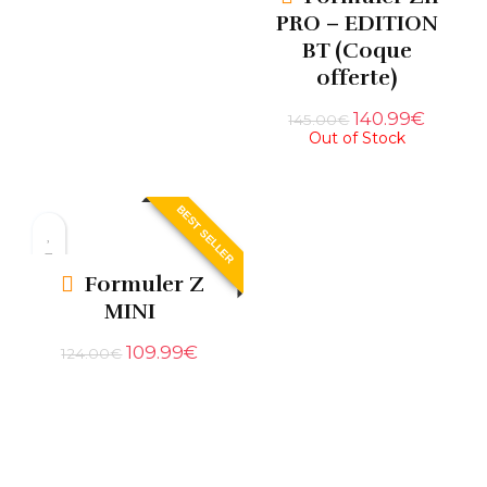
PRO – EDITION
BT (Coque
offerte)
140.99
€
145.00
€
Out of Stock
BEST SELLER
Formuler Z
MINI
109.99
€
124.00
€