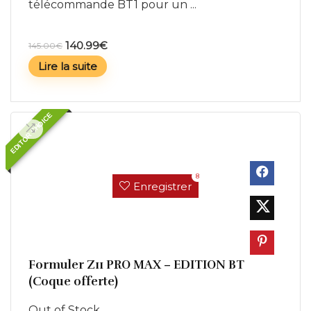
télécommande BT1 pour un ...
140.99
€
145.00
€
Lire la suite
EDITOR CHOICE
8
Enregistrer
Formuler Z11 PRO MAX – EDITION BT
(Coque offerte)
Out of Stock