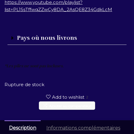
https://www.youtube.com/playlist?
list=PL1SsTffwqZZwCy8DA_2AsQE8Z34GdkLcM
Pays où nous livrons
*Les piles ne sont pas incluses.
Rupture de stock
Add to wishlist
2
Ajouter au comparateur
Description
Informations complémentaires
A