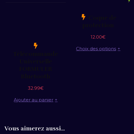
Coque de
protection
12.00
€
Choix des options
+
Télécommande
Universelle
FORMULER
Bluetooth
32.99
€
Ajouter au panier
+
Vous aimerez aussi…