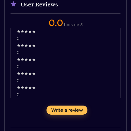
User Reviews
0.0
hors de 5
★
★
★
★
★
0
★
★
★
★
★
0
★
★
★
★
★
0
★
★
★
★
★
0
★
★
★
★
★
0
Write a review