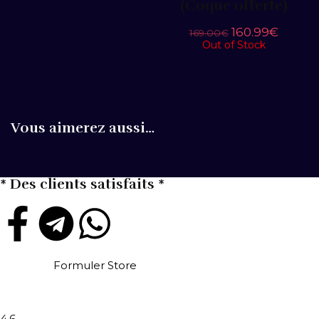
(Coque offerte)
160.99
€
169.00
€
Out of Stock
Vous aimerez aussi…
* Des clients satisfaits *
Formuler Store
4.6