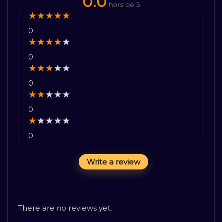
0.0
hors de 5
★
★
★
★
★
0
★
★
★
★
★
0
★
★
★
★
★
0
★
★
★
★
★
0
★
★
★
★
★
0
Write a review
There are no reviews yet.