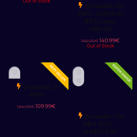
Out of Stock
Formuler Z11
PRO – EDITION
BT (Coque
offerte)
140.99
€
145.00
€
Out of Stock
EDITOR CHOICE
BEST SELLER
Formuler Z
MINI
109.99
€
124.00
€
Formuler Z11
PRO MAX –
EDITION BT