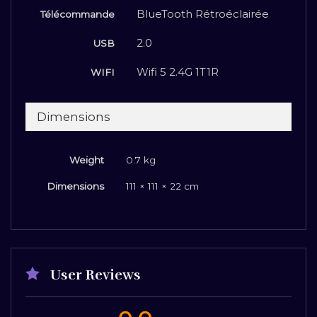
BlueTooth Rétroéclairée
Télécommande
2.0
USB
Wifi 5 2.4G 1T1R
WIFI
Dimensions
Weight
0.7 kg
Dimensions
111 × 111 × 22 cm
User Reviews