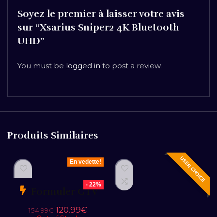
Soyez le premier à laisser votre avis
sur “Xsarius Sniper2 4K Bluetooth
UHD”
You must be
logged in
to post a review.
Produits Similaires
USER CHOICE
En vedette!
- 22%
Formuler GTV
120.99
€
154.99
€