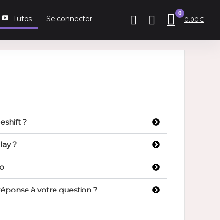
0
Tutos
Se connecter
0.00
€
shift ?
ay ?
éo
réponse à votre question ?